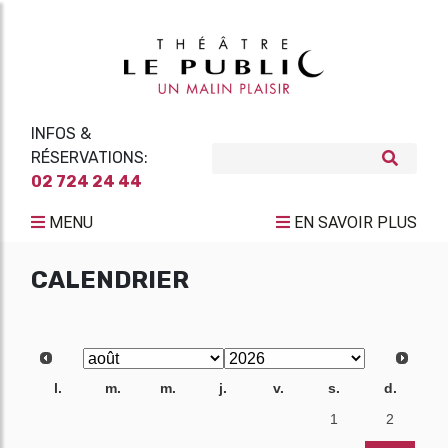
INFOS &
RÉSERVATIONS:
02 724 24 44
MENU
EN SAVOIR PLUS
CALENDRIER
l.
m.
m.
j.
v.
s.
d.
27
28
29
30
31
1
2