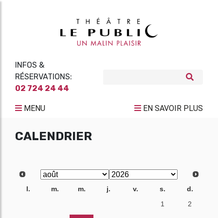
INFOS &
RÉSERVATIONS:
02 724 24 44
MENU
EN SAVOIR PLUS
CALENDRIER
l.
m.
m.
j.
v.
s.
d.
27
28
29
30
31
1
2