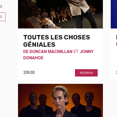
3
0
6
TOUTES LES CHOSES
GÉNIALES
DE
DUNCAN MACMILLAN
ET
JONNY
DONAHOE
20h30
RÉSERVER