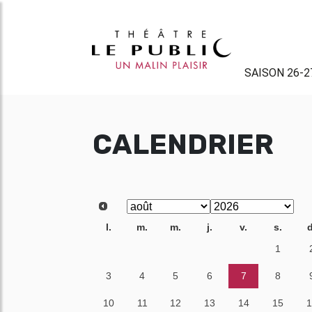
SAISON 26-2
CALENDRIER
l.
m.
m.
j.
v.
s.
d
27
28
29
30
31
1
3
4
5
6
7
8
10
11
12
13
14
15
1