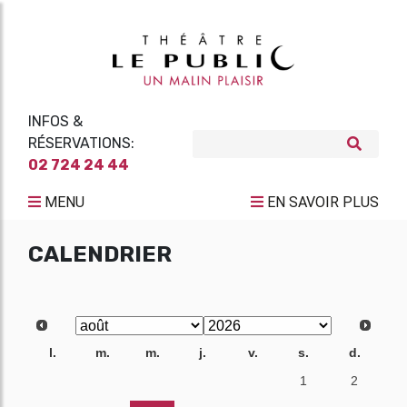
INFOS &
RÉSERVATIONS:
02 724 24 44
MENU
EN SAVOIR PLUS
CALENDRIER
l.
m.
m.
j.
v.
s.
d.
27
28
29
30
31
1
2