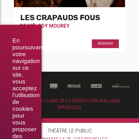
LES CRAPAUDS FOUS
DE
MÉLODY MOUREY
En
19h00
RÉSERVER
poursuivant
votre
navigation
sur ce
site,
vous
acceptez
l’utilisation
RÉALISÉ AVEC L’AIDE DE LA FÉDÉRATION WALLONIE-
de
BRUXELLES
cookies
pour
vous
proposer
THÉÂTRE LE PUBLIC
des