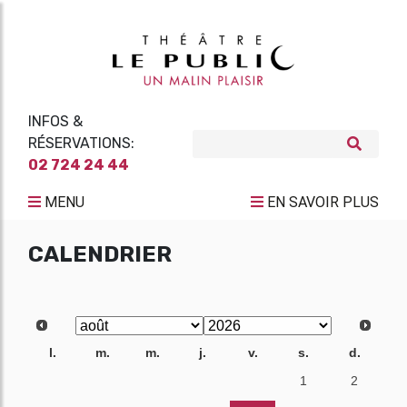
INFOS &
RÉSERVATIONS:
02 724 24 44
MENU
EN SAVOIR PLUS
CALENDRIER
l.
m.
m.
j.
v.
s.
d.
27
28
29
30
31
1
2