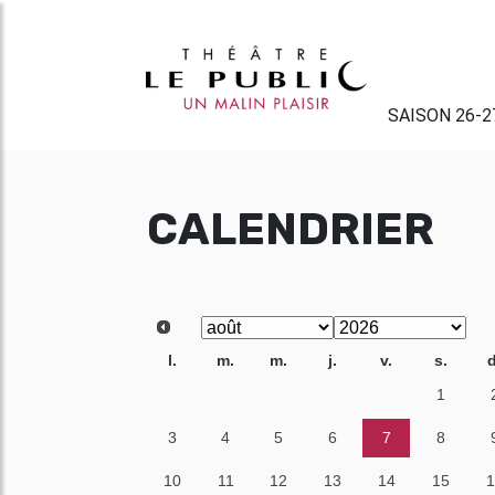
SAISON 26-2
CALENDRIER
l.
m.
m.
j.
v.
s.
d
27
28
29
30
31
1
3
4
5
6
7
8
10
11
12
13
14
15
1