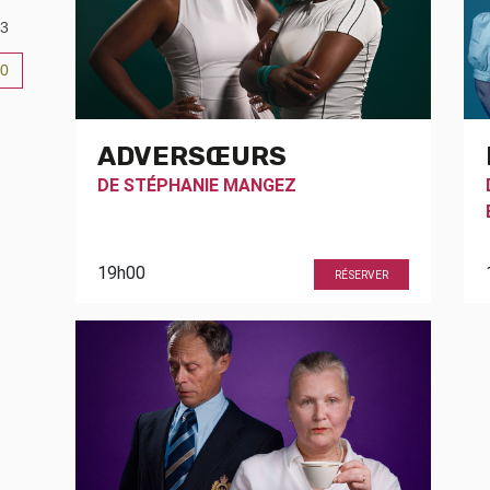
3
0
6
ADVERSŒURS
DE
STÉPHANIE MANGEZ
19h00
RÉSERVER