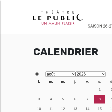
SAISON 26-2
CALENDRIER
l.
m.
m.
j.
v.
s.
d
27
28
29
30
31
1
3
4
5
6
7
8
10
11
12
13
14
15
1