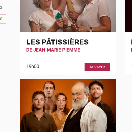
3
0
6
LES PÂTISSIÈRES
DE
JEAN-MARIE PIEMME
19h00
RÉSERVER