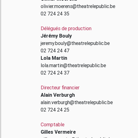
olivier.moerens@theatrelepublic.be
02 724 24 35
Délégués de production
Jérémy Bouly
jeremy.bouly@theatrelepublic.be
02 724 24 47
Lola Martin
lola.martin@theatrelepublic.be
02 724 24 37
Directeur financier
Alain Verburgh
alain.verburgh@theatrelepublic.be
02 724 24 25
Comptable
Gilles Vermeire