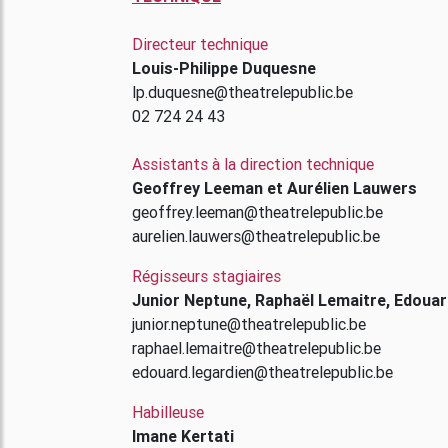
Directeur technique
Louis-Philippe Duquesne
lp.duquesne@theatrelepublic.be
02 724 24 43
Assistants à la direction technique
Geoffrey Leeman et Aurélien Lauwers
geoffrey.leeman@theatrelepublic.be
aurelien.lauwers@theatrelepublic.be
Régisseurs stagiaires
Junior Neptune, Raphaël Lemaitre, Edouar
junior.neptune@theatrelepublic.be
raphael.lemaitre@theatrelepublic.be
edouard.legardien@theatrelepublic.be
Habilleuse
Imane Kertati