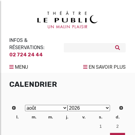
INFOS &
RÉSERVATIONS:
02 724 24 44
MENU
EN SAVOIR PLUS
CALENDRIER
l.
m.
m.
j.
v.
s.
d.
27
28
29
30
31
1
2