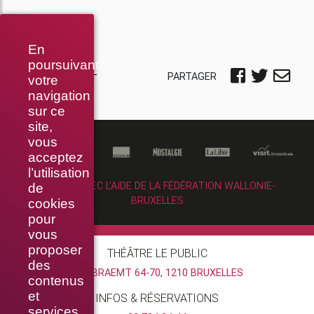
En
poursuivant
PARTAGER
votre
navigation
sur ce
site,
vous
acceptez
l’utilisation
RÉALISÉ AVEC L’AIDE DE LA FÉDÉRATION WALLONIE-
de
BRUXELLES
cookies
pour
vous
proposer
THÉÂTRE LE PUBLIC
des
RUE BRAEMT 64-70, 1210 BRUXELLES
contenus
et
INFOS & RÉSERVATIONS
services