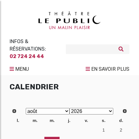
INFOS &
RÉSERVATIONS:
02 724 24 44
MENU
EN SAVOIR PLUS
CALENDRIER
l.
m.
m.
j.
v.
s.
d.
27
28
29
30
31
1
2