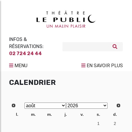
INFOS &
RÉSERVATIONS:
02 724 24 44
MENU
EN SAVOIR PLUS
CALENDRIER
l.
m.
m.
j.
v.
s.
d.
27
28
29
30
31
1
2