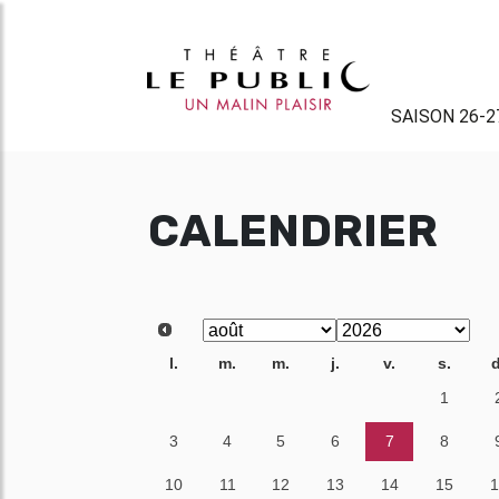
SAISON 26-2
CALENDRIER
l.
m.
m.
j.
v.
s.
d
27
28
29
30
31
1
3
4
5
6
7
8
10
11
12
13
14
15
1