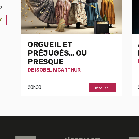
3
0
6
ORGUEIL ET
PRÉJUGÉS... OU
PRESQUE
DE
ISOBEL MCARTHUR
20h30
RÉSERVER