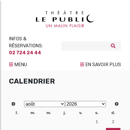
INFOS &
RÉSERVATIONS:
02 724 24 44
MENU
EN SAVOIR PLUS
CALENDRIER
l.
m.
m.
j.
v.
s.
d.
27
28
29
30
31
1
2