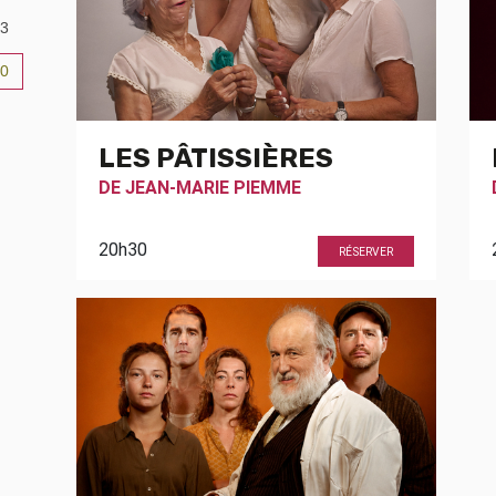
3
0
6
LES PÂTISSIÈRES
DE
JEAN-MARIE PIEMME
20h30
RÉSERVER