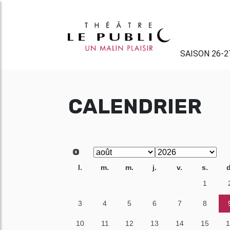
SAISON 26-2
CALENDRIER
l.
m.
m.
j.
v.
s.
d
27
28
29
30
31
1
3
4
5
6
7
8
10
11
12
13
14
15
1