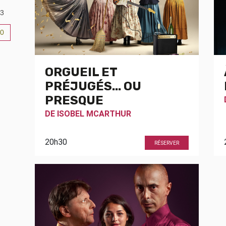
3
0
6
ORGUEIL ET
PRÉJUGÉS... OU
PRESQUE
DE
ISOBEL MCARTHUR
20h30
RÉSERVER