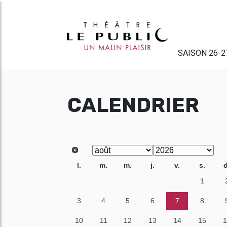
SAISON 26-2
CALENDRIER
l.
m.
m.
j.
v.
s.
d
27
28
29
30
31
1
3
4
5
6
7
8
10
11
12
13
14
15
1