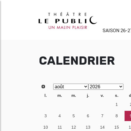
SAISON 26-2
CALENDRIER
l.
m.
m.
j.
v.
s.
d
27
28
29
30
31
1
3
4
5
6
7
8
10
11
12
13
14
15
1