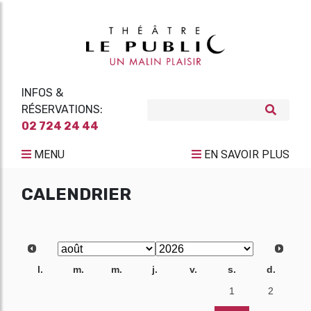
INFOS &
RÉSERVATIONS:
02 724 24 44
MENU
EN SAVOIR PLUS
CALENDRIER
l.
m.
m.
j.
v.
s.
d.
27
28
29
30
31
1
2