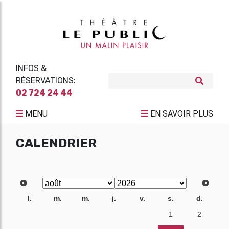
INFOS &
RÉSERVATIONS:
02 724 24 44
MENU
EN SAVOIR PLUS
CALENDRIER
l.
m.
m.
j.
v.
s.
d.
27
28
29
30
31
1
2