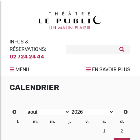
INFOS &
RÉSERVATIONS:
02 724 24 44
MENU
EN SAVOIR PLUS
CALENDRIER
l.
m.
m.
j.
v.
s.
d.
27
28
29
30
31
1
2