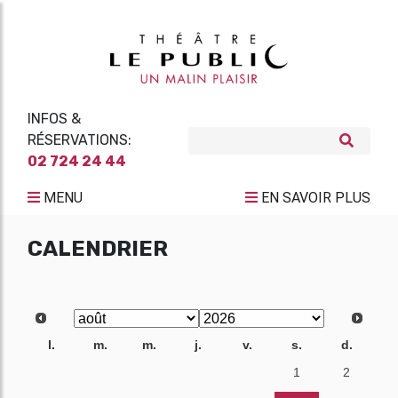
INFOS &
RÉSERVATIONS:
02 724 24 44
MENU
EN SAVOIR PLUS
CALENDRIER
l.
m.
m.
j.
v.
s.
d.
27
28
29
30
31
1
2