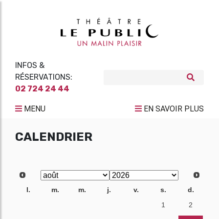
INFOS &
RÉSERVATIONS:
02 724 24 44
MENU
EN SAVOIR PLUS
CALENDRIER
l.
m.
m.
j.
v.
s.
d.
27
28
29
30
31
1
2