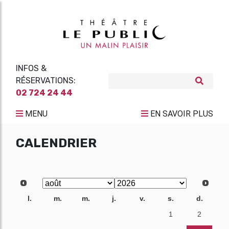
INFOS &
RÉSERVATIONS:
02 724 24 44
MENU
EN SAVOIR PLUS
CALENDRIER
l.
m.
m.
j.
v.
s.
d.
27
28
29
30
31
1
2