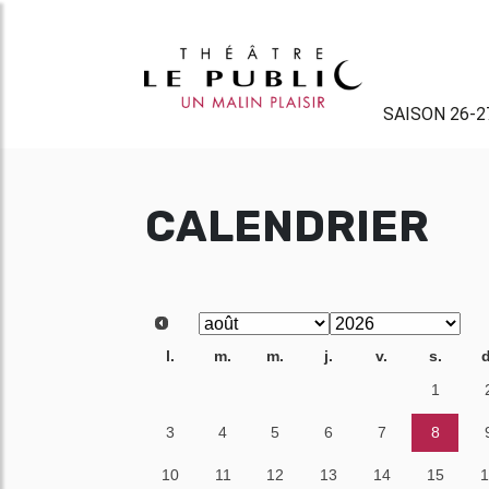
SAISON 26-2
CALENDRIER
l.
m.
m.
j.
v.
s.
d
27
28
29
30
31
1
3
4
5
6
7
8
10
11
12
13
14
15
1