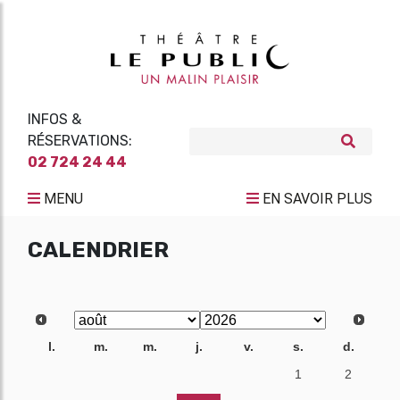
INFOS &
RÉSERVATIONS:
02 724 24 44
MENU
EN SAVOIR PLUS
CALENDRIER
l.
m.
m.
j.
v.
s.
d.
27
28
29
30
31
1
2