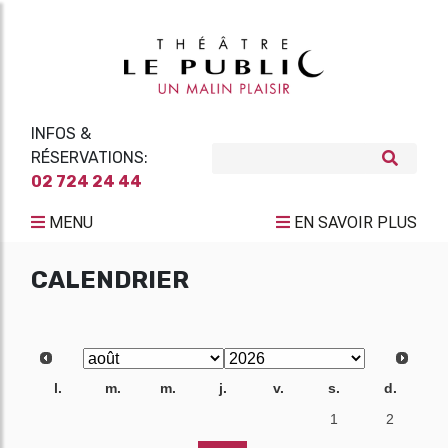
INFOS &
RÉSERVATIONS:
02 724 24 44
MENU
EN SAVOIR PLUS
CALENDRIER
l.
m.
m.
j.
v.
s.
d.
27
28
29
30
31
1
2