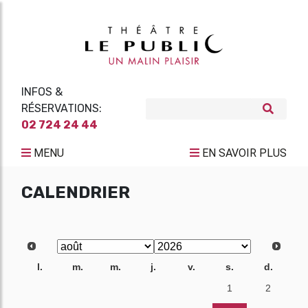
INFOS &
RÉSERVATIONS:
02 724 24 44
MENU
EN SAVOIR PLUS
CALENDRIER
l.
m.
m.
j.
v.
s.
d.
27
28
29
30
31
1
2