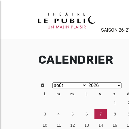
SAISON 26-2
CALENDRIER
l.
m.
m.
j.
v.
s.
d
27
28
29
30
31
1
3
4
5
6
7
8
10
11
12
13
14
15
1