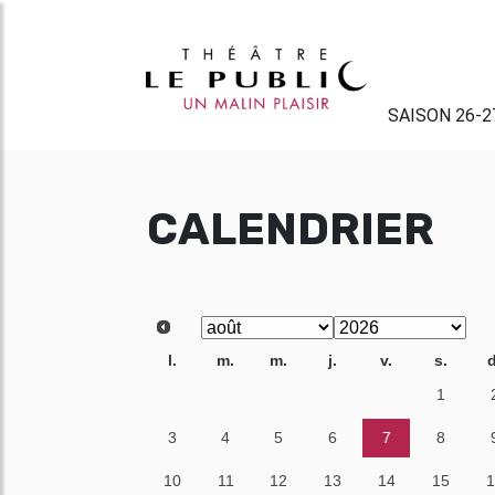
SAISON 26-2
CALENDRIER
l.
m.
m.
j.
v.
s.
d
27
28
29
30
31
1
3
4
5
6
7
8
10
11
12
13
14
15
1