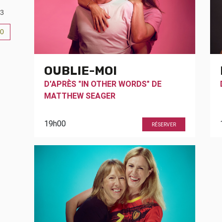
3
0
6
OUBLIE-MOI
D'APRÈS "IN OTHER WORDS" DE
MATTHEW SEAGER
19h00
RÉSERVER