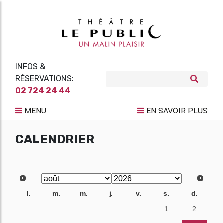
INFOS &
RÉSERVATIONS:
02 724 24 44
MENU
EN SAVOIR PLUS
CALENDRIER
l.
m.
m.
j.
v.
s.
d.
27
28
29
30
31
1
2