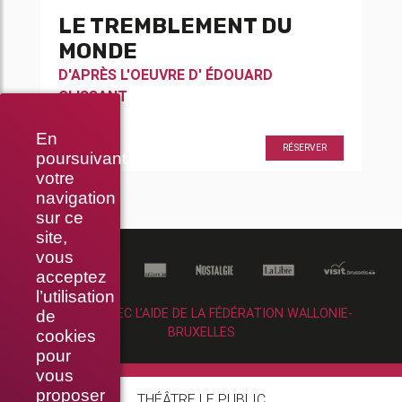
LE TREMBLEMENT DU
MONDE
D'APRÈS L'OEUVRE D'
ÉDOUARD
GLISSANT
En
20h30
RÉSERVER
poursuivant
votre
navigation
sur ce
site,
vous
acceptez
l’utilisation
RÉALISÉ AVEC L’AIDE DE LA FÉDÉRATION WALLONIE-
de
BRUXELLES
cookies
pour
vous
proposer
THÉÂTRE LE PUBLIC