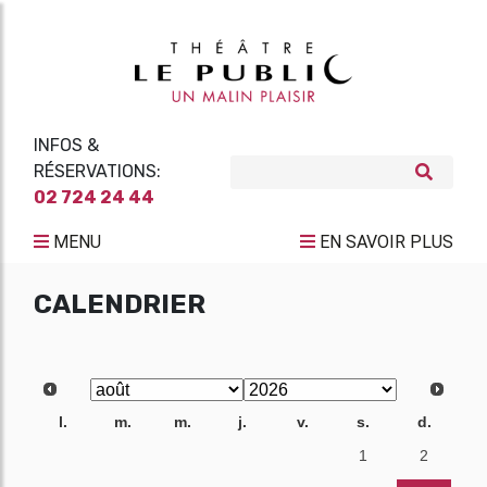
INFOS &
RÉSERVATIONS:
02 724 24 44
MENU
EN SAVOIR PLUS
CALENDRIER
l.
m.
m.
j.
v.
s.
d.
27
28
29
30
31
1
2