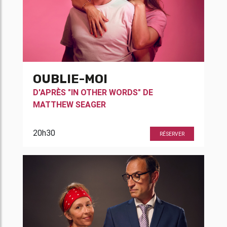
OUBLIE-MOI
D'APRÈS "IN OTHER WORDS" DE
MATTHEW SEAGER
20h30
RÉSERVER