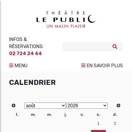
INFOS &
RÉSERVATIONS:
02 724 24 44
MENU
EN SAVOIR PLUS
CALENDRIER
l.
m.
m.
j.
v.
s.
d.
27
28
29
30
31
1
2