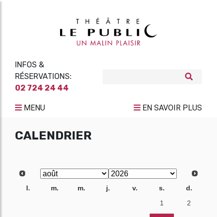
INFOS &
RÉSERVATIONS:
02 724 24 44
MENU
EN SAVOIR PLUS
CALENDRIER
l.
m.
m.
j.
v.
s.
d.
27
28
29
30
31
1
2