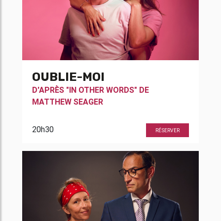
OUBLIE-MOI
D'APRÈS "IN OTHER WORDS" DE
MATTHEW SEAGER
20h30
RÉSERVER