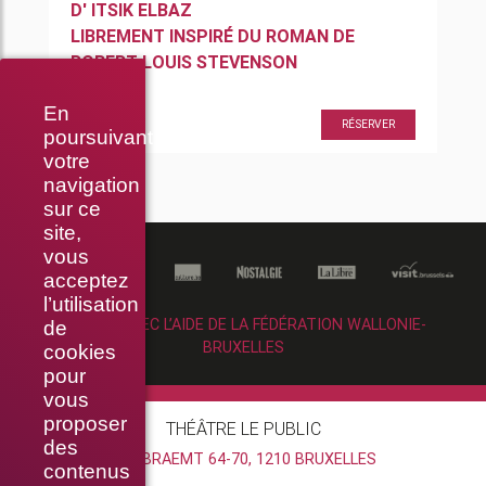
D'
ITSIK ELBAZ
LIBREMENT INSPIRÉ DU ROMAN DE
ROBERT LOUIS STEVENSON
En
20h30
RÉSERVER
poursuivant
votre
navigation
sur ce
site,
vous
acceptez
l’utilisation
RÉALISÉ AVEC L’AIDE DE LA FÉDÉRATION WALLONIE-
de
BRUXELLES
cookies
pour
vous
proposer
THÉÂTRE LE PUBLIC
des
RUE BRAEMT 64-70, 1210 BRUXELLES
contenus