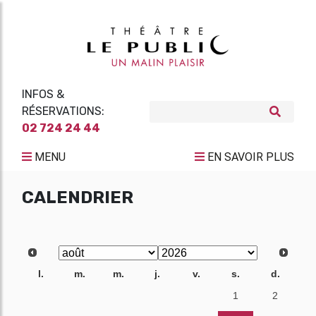
INFOS &
RÉSERVATIONS:
02 724 24 44
MENU
EN SAVOIR PLUS
CALENDRIER
l.
m.
m.
j.
v.
s.
d.
27
28
29
30
31
1
2