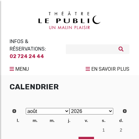
INFOS &
RÉSERVATIONS:
02 724 24 44
MENU
EN SAVOIR PLUS
CALENDRIER
l.
m.
m.
j.
v.
s.
d.
27
28
29
30
31
1
2