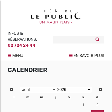
INFOS &
RÉSERVATIONS:
02 724 24 44
MENU
EN SAVOIR PLUS
CALENDRIER
l.
m.
m.
j.
v.
s.
d.
27
28
29
30
31
1
2