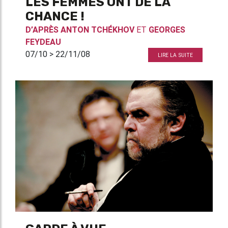
LES FEMMES ONT DE LA
CHANCE !
D’APRÈS
ANTON TCHÉKHOV
ET
GEORGES
FEYDEAU
07/10 > 22/11/08
LIRE LA SUITE