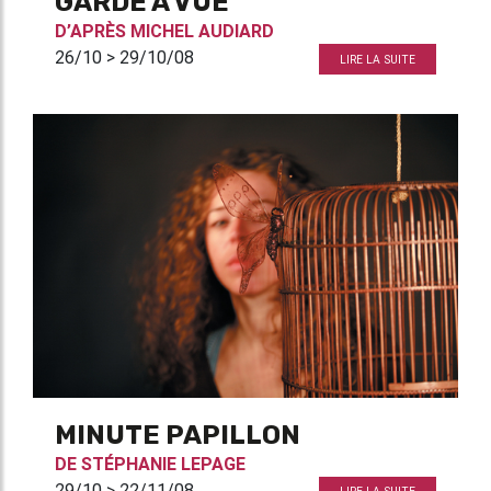
GARDE À VUE
D’APRÈS
MICHEL AUDIARD
26/10 > 29/10/08
LIRE LA SUITE
MINUTE PAPILLON
DE
STÉPHANIE LEPAGE
29/10 > 22/11/08