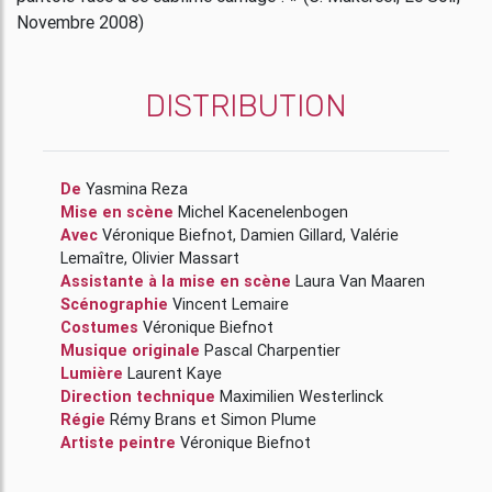
Novembre 2008)
DISTRIBUTION
De
Yasmina Reza
Mise en scène
Michel Kacenelenbogen
Avec
Véronique Biefnot
,
Damien Gillard
,
Valérie
Lemaître
,
Olivier Massart
Assistante à la mise en scène
Laura Van Maaren
Scénographie
Vincent Lemaire
Costumes
Véronique Biefnot
Musique originale
Pascal Charpentier
Lumière
Laurent Kaye
Direction technique
Maximilien Westerlinck
Régie
Rémy Brans
et
Simon Plume
Artiste peintre
Véronique Biefnot