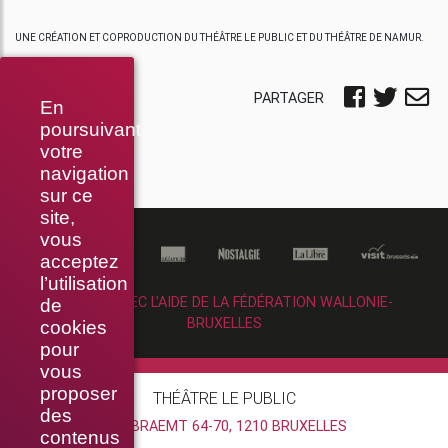
UNE CRÉATION ET COPRODUCTION DU THÉÂTRE LE PUBLIC ET DU THÉÂTRE DE NAMUR.
PARTAGER
En
poursuivant
votre
navigation
sur ce
site,
vous
acceptez
l’utilisation
RÉALISÉ AVEC L’AIDE DE LA FÉDÉRATION WALLONIE-
de
BRUXELLES
cookies
pour
vous
proposer
THÉÂTRE LE PUBLIC
des
RUE BRAEMT 64-70, 1210 BRUXELLES
contenus