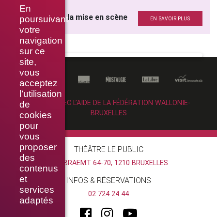
RAIN MAN
En
Assistantes à la mise en scène
poursuivant
EN SAVOIR PLUS
votre
navigation
sur ce
site,
vous
acceptez
l’utilisation
RÉALISÉ AVEC L’AIDE DE LA FÉDÉRATION WALLONIE-
de
BRUXELLES
cookies
pour
vous
proposer
THÉÂTRE LE PUBLIC
des
RUE BRAEMT 64-70, 1210 BRUXELLES
contenus
et
INFOS & RÉSERVATIONS
services
02 724 24 44
adaptés