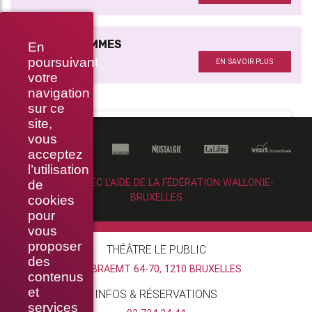
MARIS ET FEMMES
En
Avec
poursuivant
EN SAVOIR PLUS
votre
navigation
sur ce
site,
vous
acceptez
l’utilisation
RÉALISÉ AVEC L’AIDE DE LA FÉDÉRATION WALLONIE-
de
BRUXELLES
cookies
pour
vous
proposer
THÉÂTRE LE PUBLIC
des
RUE BRAEMT 64-70, 1210 BRUXELLES
contenus
et
INFOS & RÉSERVATIONS
services