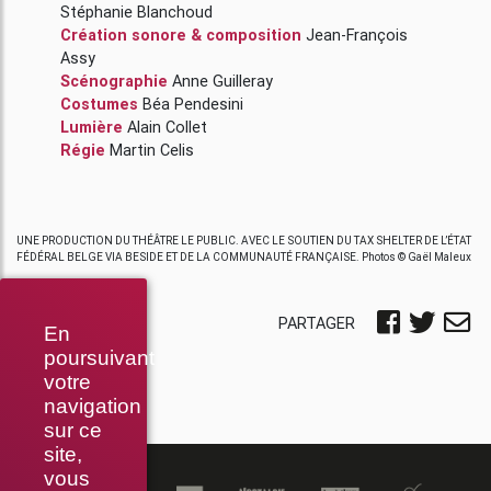
Stéphanie Blanchoud
Création sonore & composition
Jean-François
Assy
Scénographie
Anne Guilleray
Costumes
Béa Pendesini
Lumière
Alain Collet
Régie
Martin Celis
UNE PRODUCTION DU THÉÂTRE LE PUBLIC. AVEC LE SOUTIEN DU TAX SHELTER DE L’ÉTAT
FÉDÉRAL BELGE VIA BESIDE ET DE LA COMMUNAUTÉ FRANÇAISE. Photos © Gaël Maleux
PARTAGER
En
poursuivant
votre
navigation
sur ce
site,
vous