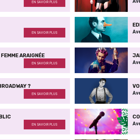
Av
EN SAVOIR PLUS
ED
Av
EN SAVOIR PLUS
A FEMME ARAIGNÉE
JA
Av
EN SAVOIR PLUS
 BROADWAY ?
VO
Av
EN SAVOIR PLUS
BLIC
CO
Av
EN SAVOIR PLUS