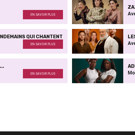
ZA
Av
EN SAVOIR PLUS
ENDEMAINS QUI CHANTENT
LE
Av
EN SAVOIR PLUS
..
AD
Mo
EN SAVOIR PLUS