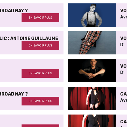
 BROADWAY ?
VO
Av
EN SAVOIR PLUS
BLIC : ANTOINE GUILLAUME
VO
D'
EN SAVOIR PLUS
VO
D'
EN SAVOIR PLUS
 BROADWAY ?
CA
Av
EN SAVOIR PLUS
CA