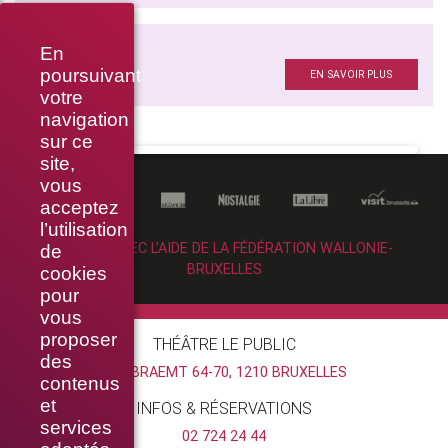
ELLEN BABIĆ
En
Costumes
poursuivant
EN SAVOIR PLUS
votre
navigation
sur ce
site,
vous
acceptez
l’utilisation
RÉALISÉ AVEC L’AIDE DE LA FÉDÉRATION WALLONIE-
de
BRUXELLES
cookies
pour
vous
proposer
THÉÂTRE LE PUBLIC
des
RUE BRAEMT 64-70, 1210 BRUXELLES
contenus
et
INFOS & RÉSERVATIONS
services
02 724 24 44