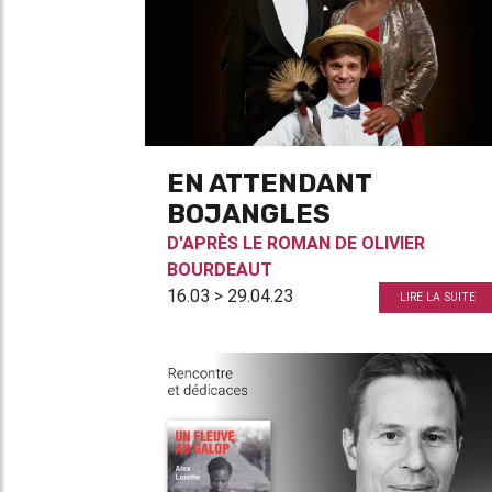
EN ATTENDANT
BOJANGLES
D'APRÈS LE ROMAN DE
OLIVIER
BOURDEAUT
16.03 > 29.04.23
LIRE LA SUITE