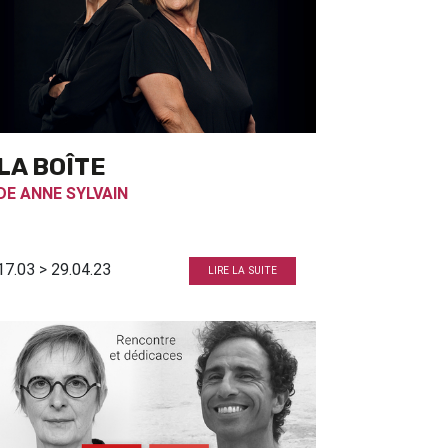
LA BOÎTE
DE
ANNE SYLVAIN
17.03 > 29.04.23
LIRE LA SUITE