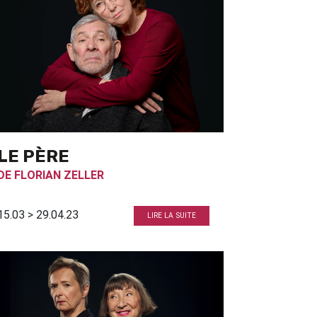
LE PÈRE
DE
FLORIAN ZELLER
15.03 > 29.04.23
LIRE LA SUITE