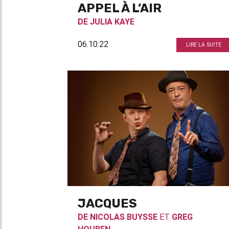
APPEL À L’AIR
DE
JULIA KAYE
06.10.22
LIRE LA SUITE
JACQUES
DE
NICOLAS BUYSSE
ET
GREG