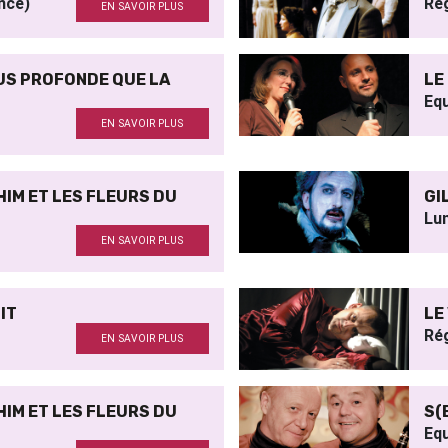
nce)
Rég
EN SAVOIR PLUS
LUS PROFONDE QUE LA
LE
Equ
EN SAVOIR PLUS
IM ET LES FLEURS DU
GI
Lu
EN SAVOIR PLUS
IT
LE
Ré
EN SAVOIR PLUS
IM ET LES FLEURS DU
S(
Equ