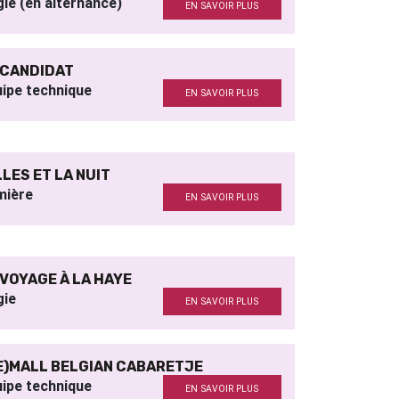
ie (en alternance)
EN SAVOIR PLUS
 CANDIDAT
ipe technique
EN SAVOIR PLUS
LLES ET LA NUIT
mière
EN SAVOIR PLUS
 VOYAGE À LA HAYE
gie
EN SAVOIR PLUS
E)MALL BELGIAN CABARETJE
ipe technique
EN SAVOIR PLUS