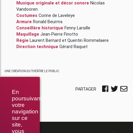
Musique originale et décor sonore
Nicolas
Vandooren
Costumes
Corine de Laveleye
Armure
Ronald Beurms
Conseillère historique
Fenny Larsille
Maquillage
Jean-Pierre Finotto
Régie
Laurent Bernard
et
Quentin Rommelaere
Direction technique
Gérard Raquet
UNE CRÉATION DU THÉÂTRE LE PUBLIC.
PARTAGER
En
poursuivant
votre
navigation
sur ce
site,
vous