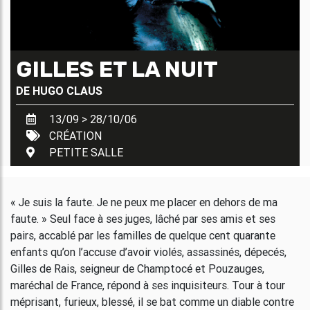
GILLES ET LA NUIT
DE
HUGO CLAUS
13/09 > 28/10/06
CRÉATION
PETITE SALLE
« Je suis la faute. Je ne peux me placer en dehors de ma
faute. » Seul face à ses juges, lâché par ses amis et ses
pairs, accablé par les familles de quelque cent quarante
enfants qu’on l’accuse d’avoir violés, assassinés, dépecés,
Gilles de Rais, seigneur de Champtocé et Pouzauges,
maréchal de France, répond à ses inquisiteurs. Tour à tour
méprisant, furieux, blessé, il se bat comme un diable contre