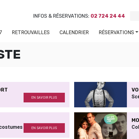
INFOS & RÉSERVATIONS:
02 724 24 44
7
RETROUVAILLES
CALENDRIER
RÉSERVATIONS
STE
MORT
VO
Sc
EN SAVOIR PLUS
MO
 costumes
Col
EN SAVOIR PLUS