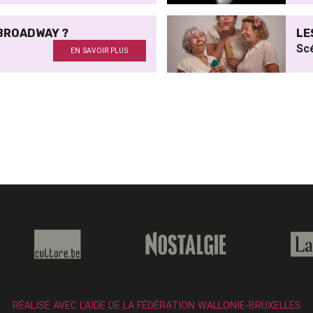
 BROADWAY ?
LE
Sc
EN SAVOIR PLUS
RÉALISÉ AVEC L’AIDE DE LA FÉDÉRATION WALLONIE-BRUXELLES