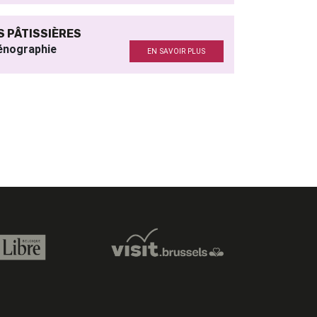
S PÂTISSIÈRES
énographie
EN SAVOIR PLUS