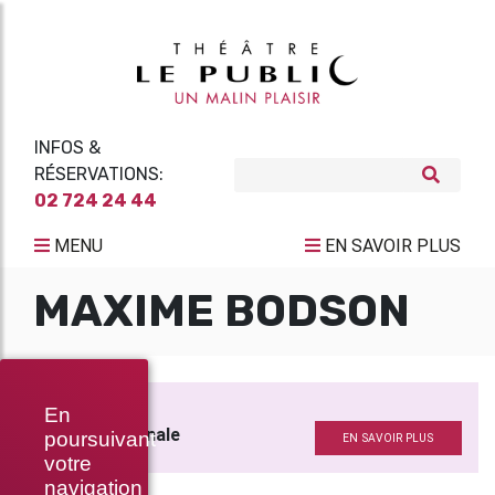
INFOS &
RÉSERVATIONS:
02 724 24 44
MENU
EN SAVOIR PLUS
MAXIME BODSON
REVOLT
En
Musique originale
poursuivant
EN SAVOIR PLUS
votre
navigation