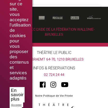
sur ce
site,
vous
acceptez
l’utilisation
RÉALISÉ AVEC L’AIDE DE LA FÉDÉRATION WALLONIE-
de
BRUXELLES
cookies
pour
vous
proposer
THÉÂTRE LE PUBLIC
des
RUE BRAEMT 64-70, 1210 BRUXELLES
contenus
et
INFOS & RÉSERVATIONS
services
02 724 24 44
adaptés
En
savoir
Notre Politique de Vie Privée
plus
Accepter