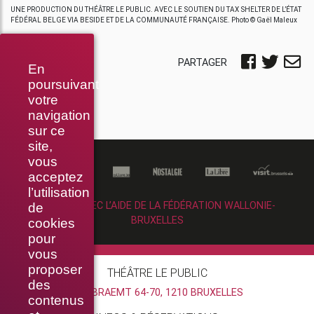
UNE PRODUCTION DU THÉÂTRE LE PUBLIC. AVEC LE SOUTIEN DU TAX SHELTER DE L’ÉTAT
FÉDÉRAL BELGE VIA BESIDE ET DE LA COMMUNAUTÉ FRANÇAISE. Photo © Gaël Maleux
PARTAGER
En
poursuivant
votre
navigation
sur ce
site,
vous
acceptez
l’utilisation
RÉALISÉ AVEC L’AIDE DE LA FÉDÉRATION WALLONIE-
de
BRUXELLES
cookies
pour
vous
proposer
THÉÂTRE LE PUBLIC
des
RUE BRAEMT 64-70, 1210 BRUXELLES
contenus