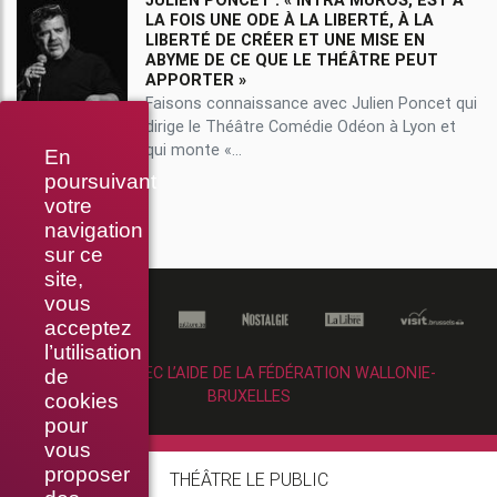
LA FOIS UNE ODE À LA LIBERTÉ, À LA
LIBERTÉ DE CRÉER ET UNE MISE EN
ABYME DE CE QUE LE THÉÂTRE PEUT
APPORTER »
Faisons connaissance avec Julien Poncet qui
dirige le Théâtre Comédie Odéon à Lyon et
qui monte «...
En
poursuivant
votre
navigation
sur ce
site,
vous
acceptez
l’utilisation
RÉALISÉ AVEC L’AIDE DE LA FÉDÉRATION WALLONIE-
de
BRUXELLES
cookies
pour
vous
proposer
THÉÂTRE LE PUBLIC