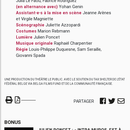
Julia Le Faou
,
Fabrice Rodriguez
(en alternance avec)
Yohan Genin
Assistant∙e∙s à la mise en scène
Jeanne Arènes
et
Virgile Magniette
Scénographie
Juliette Azzopardi
Costumes
Marion Rebmann
Lumière
Julien Poncet
Musique originale
Raphaël Charpentier
Régie
Louis-Philippe Duquesne
,
Sam Seraille
,
Giovanni Spada
UNE PRODUCTION DU THÉÂTRE LE PUBLIC. AVEC LE SOUTIEN DU TAX SHELTER DE L’ÉTAT
FÉDÉRAL BELGE VIA BELGA FILMS FUND ET DE LA COMMUNAUTÉ FRANÇAISE.
PARTAGER
BONUS
JULIEN PONCET : « INTRA MUROS, EST À